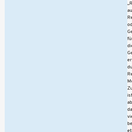
„
au
R
o
Ge
fü
di
G
er
d
Re
M
Z
is
ab
d
vi
be
et