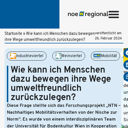
Startseite
»
Wie kann ich Menschen dazu bewegen
veröffentlicht am
26. Februar 2024
ihre Wege umweltfreundlich zurückzulegen?
Be
te
Industrieviertel
Weinviertel
Mobilität
Z
al
Wie kann ich Menschen
w
dazu bewegen ihre Wege
Zi
umweltfreundlich
de
u
zurückzulegen?
d
Diese Frage stellte sich das Forschungsprojekt „NTN –
M
Nachhaltiges Mobilitätsverhalten von der Nische zur
u
Norm“. Es wurde von einem interdisziplinären Team
Si
der Universität für Bodenkultur Wien in Kooperation
id