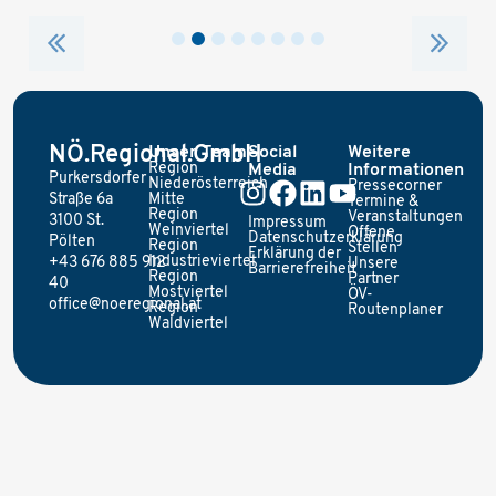
NÖ.Regional.GmbH
Unser Team
Social
Weitere
Region
Media
Informationen
Purkersdorfer
Niederösterreich
Pressecorner
Straße 6a
Mitte
Termine &
Region
Veranstaltungen
3100 St.
Impressum
Weinviertel
Offene
Datenschutzerklärung
Pölten
Region
Stellen
Erklärung der
Industrieviertel
+43 676 885 912
Unsere
Barrierefreiheit
Region
Partner
40
Mostviertel
ÖV-
office@noeregional.at
Region
Routenplaner
Waldviertel