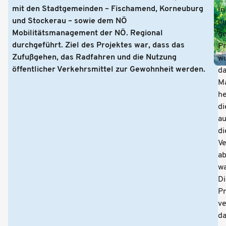
mit den Stadtgemeinden – Fischamend, Korneuburg
In
und Stockerau – sowie dem NÖ
e
Mobilitätsmanagement der NÖ. Regional
g
durchgeführt. Ziel des Projektes war, dass das
P
Zufußgehen, das Radfahren und die Nutzung
w
öffentlicher Verkehrsmittel zur Gewohnheit werden.
d
M
he
di
au
di
Ve
a
wa
Di
Pr
ve
d