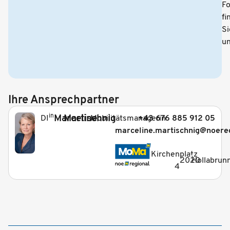
Fo
fi
Si
u
Ihre Ansprechpartner
in
Marceline
Martischnig
Mobilitätsmanagerin
+43 676 885 912 05
DI
marceline.martischnig@noereg
_
Kirchenplatz
2020
Hollabrun
4