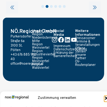
NÖ.Regional.GmbH
Unser Team
Social
Weitere
Region
Media
Informationen
Purkersdorfer
Niederösterreich
Pressecorner
Straße 6a
Mitte
Termine &
Region
Veranstaltungen
3100 St.
Impressum
Weinviertel
Offene
Datenschutzerklärung
Pölten
Region
Stellen
Erklärung der
Industrieviertel
+43 676 885 912
Unsere
Barrierefreiheit
Region
Partner
40
Mostviertel
ÖV-
office@noeregional.at
Region
Routenplaner
Waldviertel
Zustimmung verwalten