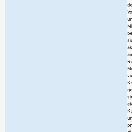
de
Vo
u
Mi
be
si
ak
a
Re
Mi
vi
Kr
ge
si
e
K
u
pr