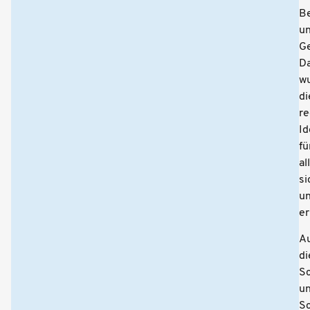
B
u
G
D
w
di
re
Id
fü
al
si
u
er
A
di
Sc
u
Sc