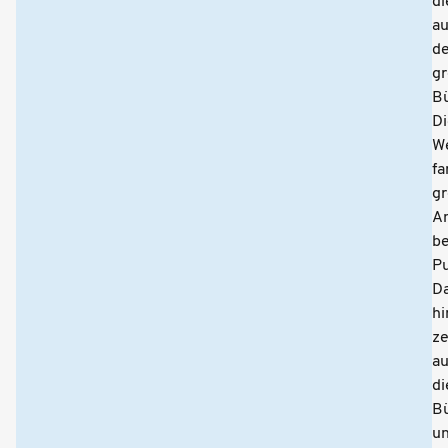
di
au
de
g
B
Di
W
f
g
A
b
Pu
D
hi
ze
a
di
B
u