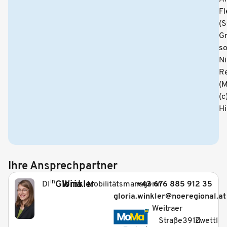
Fl
(S
Gr
s
N
Re
(M
(c
Hi
Ihre Ansprechpartner
in
Gloria
Winkler
Mobilitätsmanagerin
+43 676 885 912 35
DI
gloria.winkler@noeregional.at
_
Weitraer
Straße
3910
Zwettl