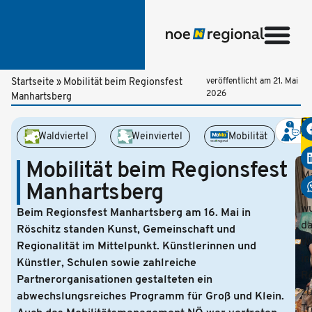
Startseite
»
Mobilität beim Regionsfest
veröffentlicht am
21. Mai
2026
Manhartsberg
Be
Be
te
Waldviertel
Weinviertel
Mobilität
A
16
Mobilität beim Regionsfest
M
Manhartsberg
2
w
Beim Regionsfest Manhartsberg am 16. Mai in
d
Röschitz standen Kunst, Gemeinschaft und
W
Regionalität im Mittelpunkt. Künstlerinnen und
in
Künstler, Schulen sowie zahlreiche
Rö
Partnerorganisationen gestalteten ein
z
abwechslungsreiches Programm für Groß und Klein.
Tr