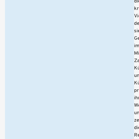
di
kr
Vi
de
si
G
i
Mi
Za
Kü
u
Kü
pr
ih
W
u
ze
di
R