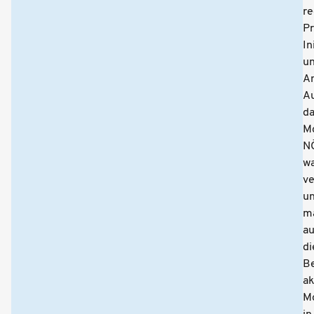
re
Pr
In
u
A
A
d
M
N
w
ve
u
m
au
di
B
ak
Mo