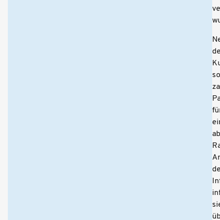
ve
wu
N
de
K
so
za
Pa
fü
ei
a
R
A
d
In
in
si
ü