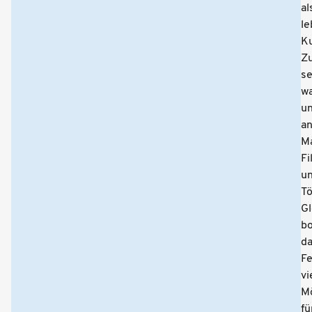
al
le
Ku
Z
s
w
un
a
Ma
Fi
u
Tö
Gl
bo
d
Fe
vi
Mö
fü