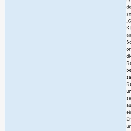
in
de
ze
„
Kl
a
S
or
di
R
be
za
Ra
u
se
a
ei
El
u