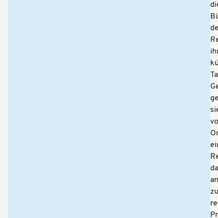
di
Bü
de
R
ih
kü
Ta
G
ge
si
vo
Or
ei
Re
d
an
z
re
Pr