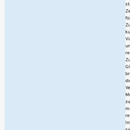
st
Z
fü
Z
ku
Vi
u
re
Z
Gl
br
di
Ve
M
z
m
re
In
si