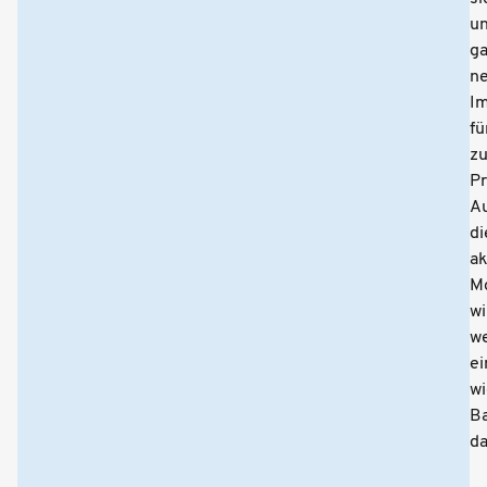
u
g
n
I
fü
zu
Pr
A
di
ak
Mo
wi
we
ei
wi
Ba
da