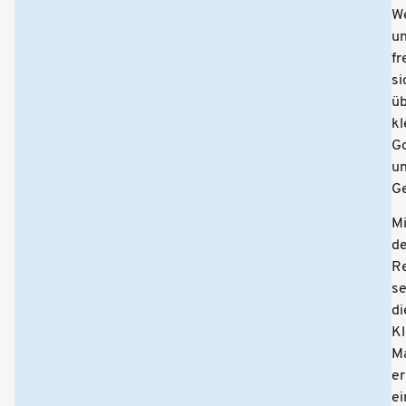
W
u
fr
si
ü
kl
G
u
G
Mi
d
Re
se
di
Kl
M
er
ei