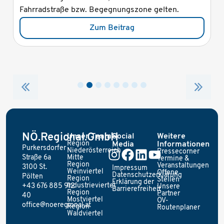
Fahrradstraße bzw. Begegnungszone gelten.
Zum Beitrag
NÖ.Regional.GmbH
Unser Team
Social
Weitere
Region
Media
Informationen
Purkersdorfer
Niederösterreich
Pressecorner
Straße 6a
Mitte
Termine &
Region
Veranstaltungen
3100 St.
Impressum
Weinviertel
Offene
Datenschutzerklärung
Pölten
Region
Stellen
Erklärung der
Industrieviertel
+43 676 885 912
Unsere
Barrierefreiheit
Region
Partner
40
Mostviertel
ÖV-
office@noeregional.at
Region
Routenplaner
Waldviertel