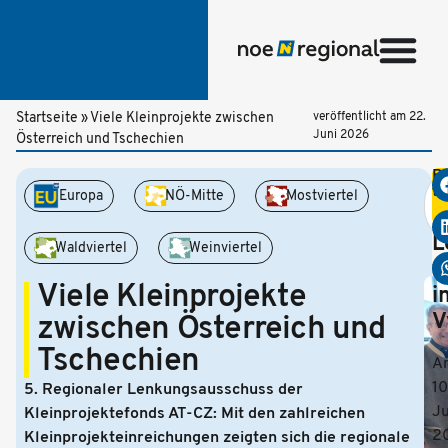
Startseite
»
Viele Kleinprojekte zwischen
veröffentlicht am
22.
Juni 2026
Österreich und Tschechien
Be
te
NÖ-Mitte
Mostviertel
Europa
R
L
Waldviertel
Weinviertel
t
Viele Kleinprojekte
i
V
zwischen Österreich und
Tschechien
A
10
5. Regionaler Lenkungsausschuss der
Ju
Kleinprojektefonds AT-CZ: Mit den zahlreichen
2
Kleinprojekteinreichungen zeigten sich die regionale