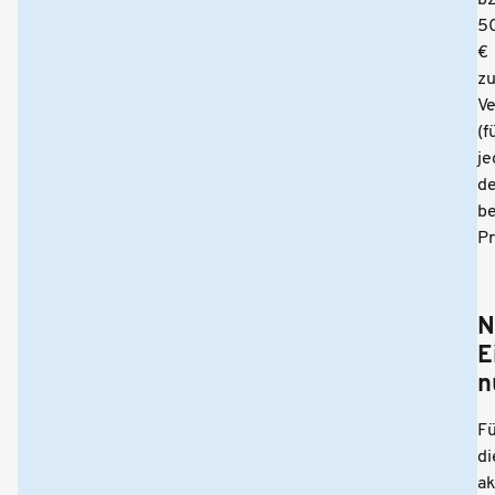
50
€
zu
V
(f
je
de
b
Pr
N
E
n
Fü
di
ak