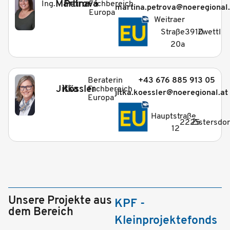
Martina
Petrová
Fachbereich
Ing.
martina.petrova@noeregional.
Europa
_
Weitraer
Straße
3910
Zwettl
20a
Beraterin
+43 676 885 913 05
Jitka
Kössler
Fachbereich
jitka.koessler@noeregional.at
Europa
_
Hauptstraße
2225
Zistersdor
12
Unsere Projekte aus
KPF -
dem Bereich
Kleinprojektefonds