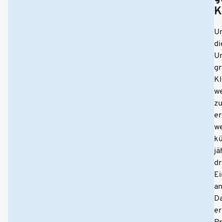
K
U
di
U
gr
Kl
we
z
er
w
kü
jä
dr
Ei
a
D
er