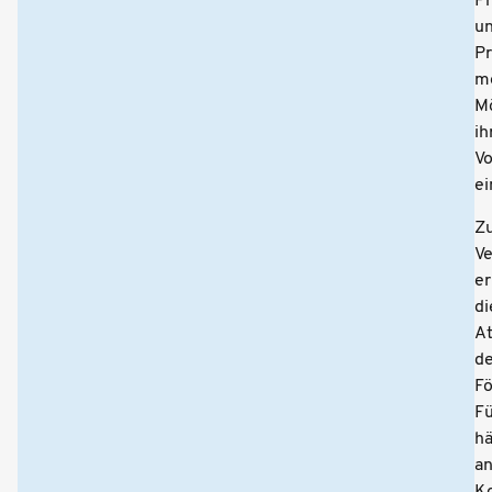
Pr
u
Pr
m
Mö
ih
V
ei
Zu
Ve
e
di
At
de
Fö
Fü
hä
an
K