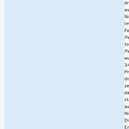
dr
a
Ni
I
F
Pe
to
Pe
w
3
Pr
di
z
d
s
a
Ni
Di
E