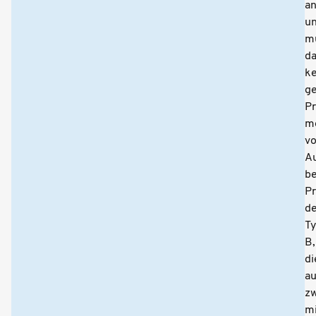
a
u
m
da
ke
g
Pr
m
vo
A
be
Pr
d
T
B,
di
a
zw
mi