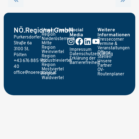
NÖ.Regional.GmbH
Unser Team
Social
Weitere
Region
Media
Informationen
Purkersdorfer
Niederösterreich
Pressecorner
Straße 6a
Mitte
Termine &
Region
Veranstaltungen
3100 St.
Impressum
Weinviertel
Offene
Datenschutzerklärung
Pölten
Region
Stellen
Erklärung der
Industrieviertel
+43 676 885 912
Unsere
Barrierefreiheit
Region
Partner
40
Mostviertel
ÖV-
office@noeregional.at
Region
Routenplaner
Waldviertel