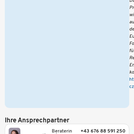
D
Pr
wi
au
d
Eu
F
fü
Re
En
ko
ht
cz
Ihre Ansprechpartner
Beraterin
+43 676 88 591 250