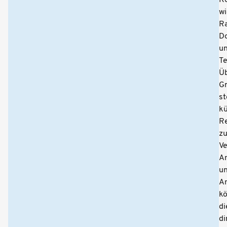
wi
R
D
u
Te
Ü
Gr
s
kü
R
zu
Ve
An
u
An
k
di
di