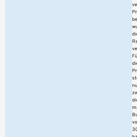
ve
Pr
be
w
di
R
ve
Fü
di
Pr
s
n
z
di
m
B
v
30
bz