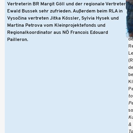
fa
Vertreterin BR Margit Göll und der regionale Vertreter
be
Ewald Bussek sehr zufrieden. Außerdem beim RLA in
z
Vysočina vertreten Jitka Kössler, Sylvia Hysek und
fü
Martina Petrova vom Kleinprojektefonds und
M
Regionalkoordinator aus NÖ Francois Edouard
de
Pailleron.
Re
L
(
de
b
Kl
P
to
Pe
s
Ku
&
To