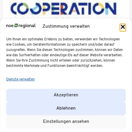
Zustimmung verwalten
Um Ihnen ein optimales Erlebnis zu bieten, verwenden wir Technologien
wie Cookies, um Geräteinformationen zu speichern und/oder darauf
Von Klein bis Groß – aktuelle Kooperationspotentiale
zuzugreifen. Wenn Sie diesen Technologien zustimmen, können wir Daten
wie das Surfverhalten oder eindeutige IDs auf dieser Website verarbeiten.
Wenn Sie Ihre Zustimmung nicht erteilen oder zurückziehen, können
bestimmte Merkmale und Funktionen beeinträchtigt werden.
NÖ.Regional.GmbH
Unser Team
Social
Weitere
Dienste verwalten
Region
Media
Informationen
Purkersdorfer
Niederösterreich
Pressecorner
Straße 6a
Mitte
Termine &
Region
Veranstaltungen
Akzeptieren
3100 St.
Impressum
Weinviertel
Offene
Datenschutzerklärung
Pölten
Region
Stellen
Erklärung der
Industrieviertel
+43 676 885 912
Unsere
Ablehnen
Barrierefreiheit
Region
Partner
40
Mostviertel
ÖV-
office@noeregional.at
Region
Routenplaner
Einstellungen ansehen
Waldviertel