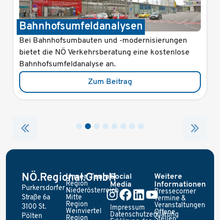
Bahnhofsumfeldanalysen
Bei Bahnhofsumbauten und -modernisierungen
bietet die NÖ Verkehrsberatung eine kostenlose
Bahnhofsumfeldanalyse an.
Zum Beitrag
NÖ.Regional.GmbH
Unser Team
Social
Weitere
Region
Media
Informationen
Purkersdorfer
Niederösterreich
Pressecorner
Straße 6a
Mitte
Termine &
Region
Veranstaltungen
3100 St.
Impressum
Weinviertel
Offene
Datenschutzerklärung
Pölten
Region
Stellen