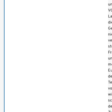
u
V
La
di
Ge
ni
ve
st
F
u
m
E
d
T
vo
wi
sc
d