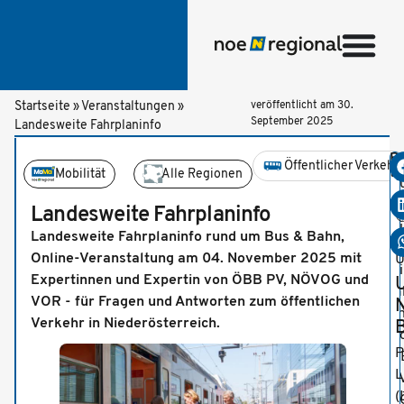
Startseite
»
Veranstaltungen
»
veröffentlicht am
30.
September 2025
Landesweite Fahrplaninfo
Be
Öffentlicher Verkehr
te
Mobilität
Alle Regionen
A
h
Landesweite Fahrplaninfo

wi
Landesweite Fahrplaninfo rund um Bus & Bahn,
1
h
Online-Veranstaltung am 04. November 2025 mit
U
wi
Expertinnen und Expertin von ÖBB PV, NÖVOG und
U
mi
VOR - für Fragen und Antworten zum öffentlichen
u
Verkehr in Niederösterreich.
B
Ko
P
Ö
L
PV
(
N