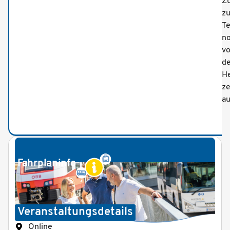
Zu
zu
T
n
vo
d
He
ze
au
Fahrplaninfo
Veranstaltungsdetails
Online