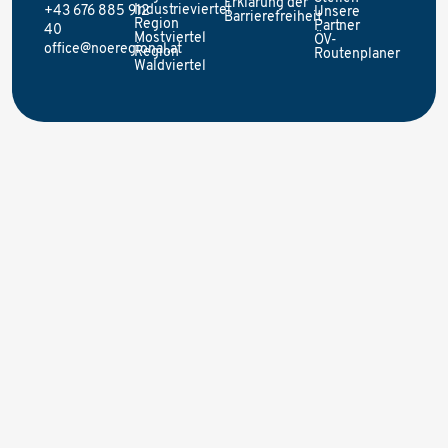
Erklärung der
Industrieviertel
+43 676 885 912
Unsere
Barrierefreiheit
Region
Partner
40
Mostviertel
ÖV-
office@noeregional.at
Region
Routenplaner
Waldviertel