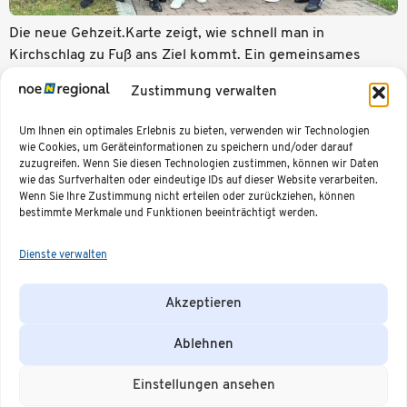
Die neue Gehzeit.Karte zeigt, wie schnell man in
Kirchschlag zu Fuß ans Ziel kommt. Ein gemeinsames
Projekt der Stadtgemeinde und des
Zustimmung verwalten
Mobilitätsmanagements NÖ zur Förderung der aktiven
Mobilität, dessen Ergebnis in Kartenform nun präsentiert
Um Ihnen ein optimales Erlebnis zu bieten, verwenden wir Technologien
und ab sofort im praktischen Folder-Format am
wie Cookies, um Geräteinformationen zu speichern und/oder darauf
Gemeindeamt erhältlich ist.
zuzugreifen. Wenn Sie diesen Technologien zustimmen, können wir Daten
wie das Surfverhalten oder eindeutige IDs auf dieser Website verarbeiten.
Wenn Sie Ihre Zustimmung nicht erteilen oder zurückziehen, können
bestimmte Merkmale und Funktionen beeinträchtigt werden.
NÖ.Regional.GmbH
Unser Team
Social
Weitere
Dienste verwalten
Region
Media
Informationen
Purkersdorfer
Niederösterreich
Pressecorner
Straße 6a
Mitte
Termine &
Region
Veranstaltungen
Akzeptieren
3100 St.
Impressum
Weinviertel
Offene
Datenschutzerklärung
Pölten
Region
Stellen
Erklärung der
Industrieviertel
+43 676 885 912
Unsere
Ablehnen
Barrierefreiheit
Region
Partner
40
Mostviertel
ÖV-
office@noeregional.at
Region
Routenplaner
Einstellungen ansehen
Waldviertel