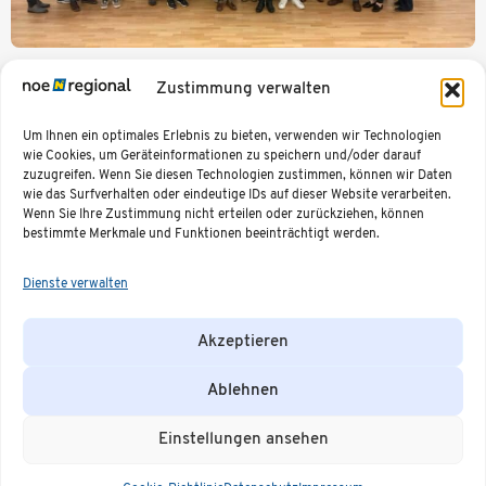
Mobilitätsbeauftragte, Gemeindevertreter und
Zustimmung verwalten
Gemeindevertrterinnen, Referenten und das
Mobilitätsteam beim Mobilitätsabend Weinviertel
Um Ihnen ein optimales Erlebnis zu bieten, verwenden wir Technologien
wie Cookies, um Geräteinformationen zu speichern und/oder darauf
←
Zurück
Weiter
→
zuzugreifen. Wenn Sie diesen Technologien zustimmen, können wir Daten
wie das Surfverhalten oder eindeutige IDs auf dieser Website verarbeiten.
Wenn Sie Ihre Zustimmung nicht erteilen oder zurückziehen, können
bestimmte Merkmale und Funktionen beeinträchtigt werden.
NÖ.Regional.GmbH
Unser Team
Social
Weitere
Dienste verwalten
Region
Media
Informationen
Purkersdorfer
Niederösterreich
Pressecorner
Straße 6a
Mitte
Termine &
Region
Veranstaltungen
Akzeptieren
3100 St.
Impressum
Weinviertel
Offene
Datenschutzerklärung
Pölten
Region
Stellen
Erklärung der
Industrieviertel
+43 676 885 912
Unsere
Ablehnen
Barrierefreiheit
Region
Partner
40
Mostviertel
ÖV-
office@noeregional.at
Region
Routenplaner
Einstellungen ansehen
Waldviertel