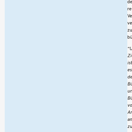
d
re
V
ve
z
bü
“U
Zi
is
es
d
Bü
u
B
v
A
a
z