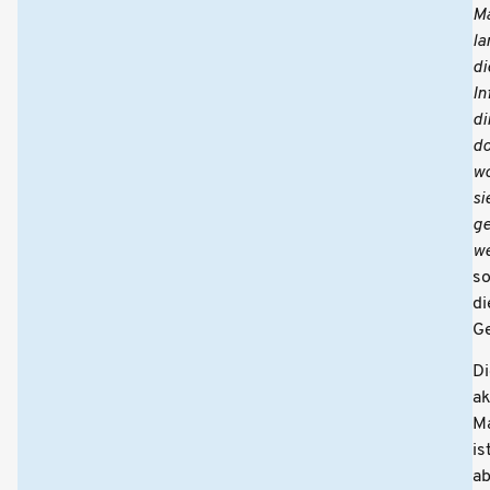
M
la
di
In
di
do
w
si
ge
w
s
di
G
Di
ak
M
is
a