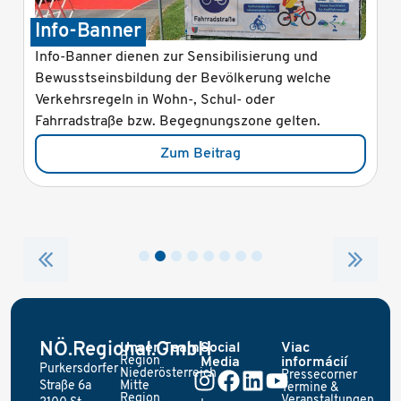
Info-Banner
Info-Banner dienen zur Sensibilisierung und
Bewusstseinsbildung der Bevölkerung welche
Verkehrsregeln in Wohn-, Schul- oder
Fahrradstraße bzw. Begegnungszone gelten.
Zum Beitrag
NÖ.Regional.GmbH
Unser Team
Social
Viac
Region
Media
informácií
Purkersdorfer
Niederösterreich
Pressecorner
Straße 6a
Mitte
Termine &
Region
Veranstaltungen