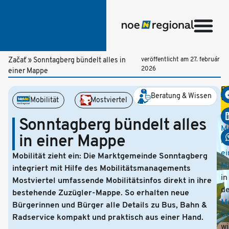
Začať
»
Sonntagberg bündelt alles in
veröffentlicht am
27. február
2026
einer Mappe
Be
Beratung & Wissen
te
Mobilität
Mostviertel
W
u
Sonntagberg bündelt alles
Mo
in einer Mappe
in
ei
Mobilität zieht ein: Die Marktgemeinde Sonntagberg
M
integriert mit Hilfe des Mobilitätsmanagements
in
Mostviertel umfassende Mobilitätsinfos direkt in ihre
de
bestehende Zuzügler-Mappe. So erhalten neue
M
Bürgerinnen und Bürger alle Details zu Bus, Bahn &
S
Radservice kompakt und praktisch aus einer Hand.
wi