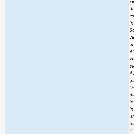
ze
da
es
in
S
vi
at
Al
z
ei
A
gi
D
di
In
in
un
b
Zu