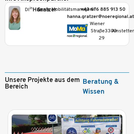
in
Hanna
Gratzer
Mobilitätsmanagerin
+43 676 885 913 50
DI
hanna.gratzer@noeregional.at
_
Wiener
Straße
3300
Amstette
29
Unsere Projekte aus dem
Beratung &
Bereich
Wissen