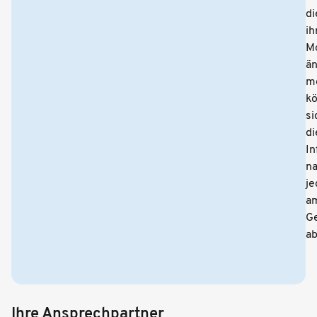
di
ih
Mo
ä
m
k
si
di
In
na
je
a
G
ab
Ihre Ansprechpartner