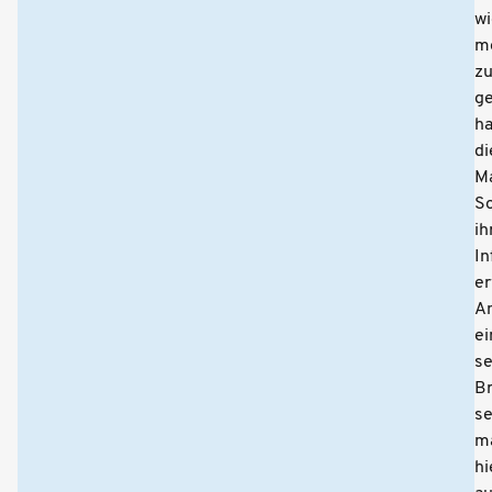
wi
m
z
ge
ha
di
M
S
ih
In
er
An
ei
se
B
se
m
hi