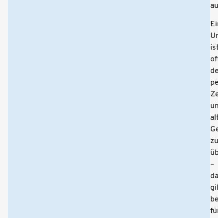
au
Ei
U
is
of
de
pe
Ze
u
al
G
z
ü
–
d
gi
b
fü