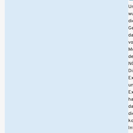
Un
w
di
G
da
v
M
de
NÖ
Di
Ex
u
E
ha
da
di
k
In