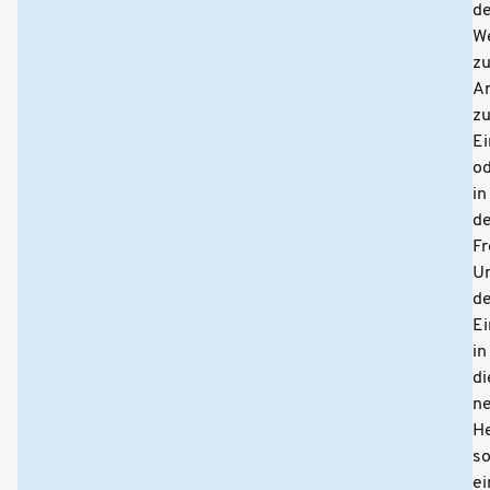
d
W
zu
Ar
z
Ei
o
in
de
Fr
U
d
Ei
in
di
n
H
s
ei