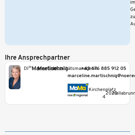
i
G
z
Au
Ihre Ansprechpartner
in
Marceline
Martischnig
Mobilitätsmanagerin
+43 676 885 912 05
DI
marceline.martischnig@noereg
_
Kirchenplatz
2020
Hollabrun
4