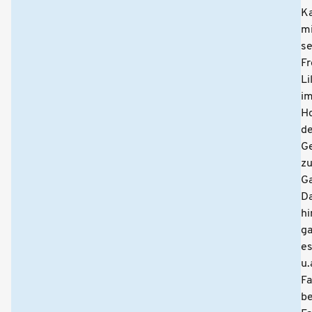
Ka
mi
se
Fr
Li
i
H
d
G
z
Ga
D
hi
g
e
u.
F
b