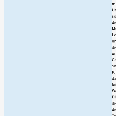
mu
U
so
di
Mu
L
u
di
ör
G
so
fü
d
le
Wo
Di
di
di
Te