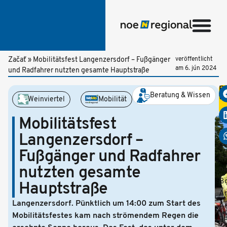
Začať
»
Mobilitätsfest Langenzersdorf – Fußgänger
veröffentlicht
am
6. jún 2024
und Radfahrer nutzten gesamte Hauptstraße
Be
Beratung & Wissen
te
Weinviertel
Mobilität
Mobilitätsfest
Di
Er
Langenzersdorf –
d
Fußgänger und Radfahrer
Fe
nutzten gesamte
n
B
Hauptstraße
A
Langenzersdorf. Pünktlich um 14:00 zum Start des
A
Mobilitätsfestes kam nach strömendem Regen die
g