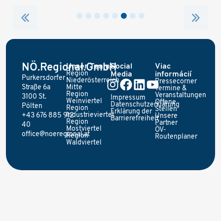
NÖ.Regional.GmbH
Unser Team
Social
Viac
Region
Media
informácií
Purkersdorfer
Niederösterreich
Pressecorner
Straße 6a
Mitte
Termine &
Region
Veranstaltungen
3100 St.
Impressum
Weinviertel
Offene
Datenschutzerklärung
Pölten
Region
Stellen
Erklärung der
Industrieviertel
+43 676 885 912
Unsere
Barrierefreiheit
Region
Partner
40
Mostviertel
ÖV-
office@noeregional.at
Region
Routenplaner
Waldviertel