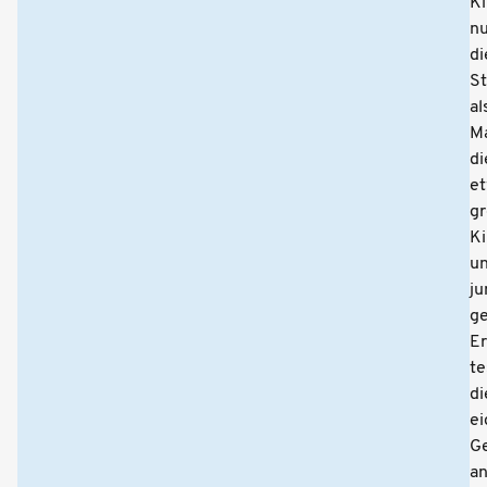
Ki
n
di
St
al
Ma
di
e
g
Ki
u
ju
ge
E
te
di
e
Ge
a