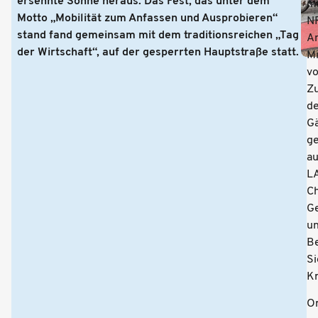
ersehnte Sonne heraus. Das Fest, das unter dem
mi
Motto „Mobilität zum Anfassen und Ausprobieren“
N
stand fand gemeinsam mit dem traditionsreichen „Tag
A
der Wirtschaft“, auf der gesperrten Hauptstraße statt.
Mi
vo
Z
d
G
g
a
L
Ch
G
u
B
Si
Kr
Or