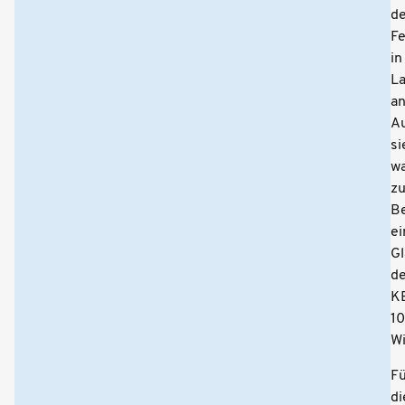
d
Fe
in
L
an
A
si
wa
zu
B
ei
Gl
de
K
10
Wi
Fü
di