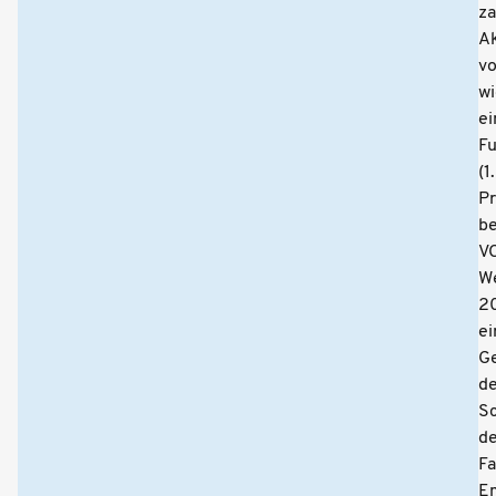
za
Ak
vo
wi
ei
F
(1.
Pr
b
V
W
2
ei
Ge
d
S
d
Fa
Em