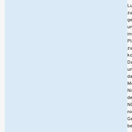
Lu
z
g
u
in
Pl
z
k
D
un
d
M
Ni
de
N
ni
G
be