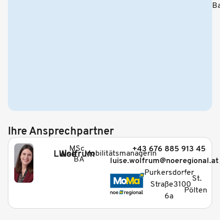
Ba
Ihre Ansprechpartner
MSc
+43 676 885 913 45
Luise
Wolfrum
Mobilitätsmanagerin
BA
luise.wolfrum@noeregional.at
_
Purkersdorfer
St.
Straße
3100
Pölten
6a