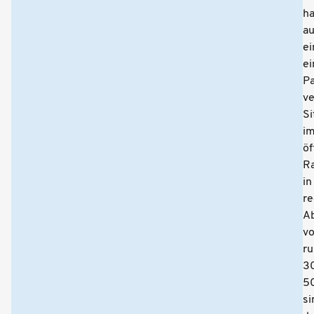
ha
a
ei
ei
P
ve
Si
i
öf
R
in
r
A
v
r
3
5
si