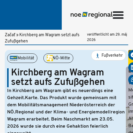
Začať
»
Kirchberg am Wagram setzt aufs
veröffentlicht am
29. máj
2026
Zufußgehen
Be
Fußverkehr
te
Mobilität
NÖ-Mitte
Z
b
Kirchberg am Wagram
setzt aufs Zufußgehen
Vi
M
In Kirchberg am Wagram gibt es neuerdings eine
si
Gehzeit.Karte. Das Produkt wurde gemeinsam mit
Gr
dem Mobilitätsmanagement Niederösterreich der
i
NÖ.Regional und der Klima- und Energiemodellregion
Al
Wagram erarbeitet. Beim Naschmarkt am 23.05.
Be
2026 wurde sie durch eine Gehaktion feierlich