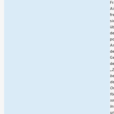
Fr
Ai
fr
si
ü
d
po
A
de
Ge
d
„
be
d
Or
fö
so
In
u