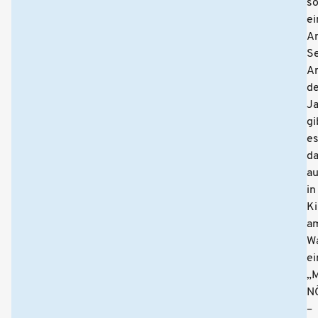
so
ei
An
Se
A
d
J
gi
e
d
a
in
Ki
a
W
ei
„
N
–