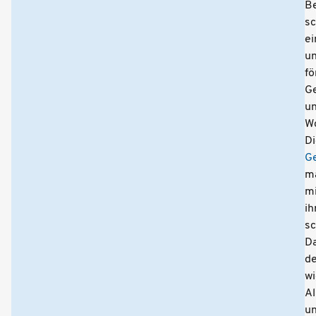
B
sc
e
u
fö
G
u
Wo
Di
Ge
m
mi
ih
s
Da
de
wi
Al
u