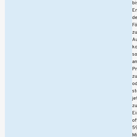
bi
E
de
Fö
zu
A
k
so
a
Pr
zu
o
st
je
zu
Ei
of
5
Mi