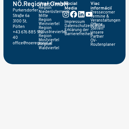
NÖ.Regional.GmbH
Unser Team
Social
Viac
Region
Media
informácií
Purkersdorfer
Niederösterreich
Pressecorner
Straße 6a
Mitte
Termine &
Region
Veranstaltungen
3100 St.
Impressum
Weinviertel
Offene
Datenschutzerklärung
Pölten
Region
Stellen
Erklärung der
Industrieviertel
+43 676 885 912
Unsere
Barrierefreiheit
Region
Partner
40
Mostviertel
ÖV-
office@noeregional.at
Region
Routenplaner
Waldviertel