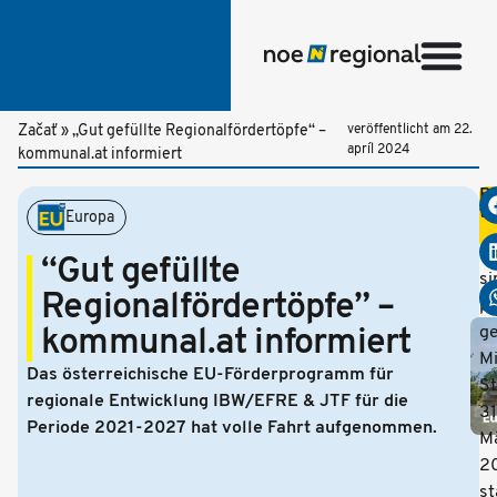
Začať
»
„Gut gefüllte Regionalfördertöpfe“ –
veröffentlicht am
22.
apríl 2024
kommunal.at informiert
Be
te
Europa
Di
Fö
“Gut gefüllte
si
Regionalfördertöpfe” –
pr
ge
kommunal.at informiert
Mi
Das österreichische EU-Förderprogramm für
St
regionale Entwicklung IBW/EFRE & JTF für die
31
Periode 2021-2027 hat volle Fahrt aufgenommen.
M
2
s