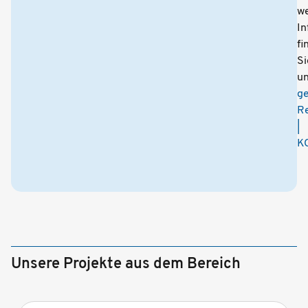
we
In
fi
Si
un
ge
Re
|
K
Unsere Projekte aus dem Bereich