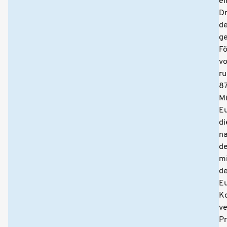
ei
Dr
de
g
Fö
v
r
8
Mi
Eu
di
n
d
mi
de
E
K
ve
P