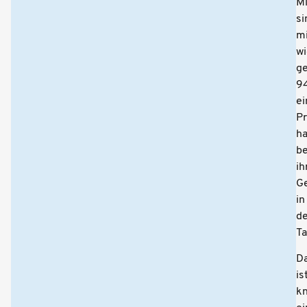
Mi
si
mi
wi
ge
9
ei
Pr
h
be
ih
G
in
de
Ta
D
is
k