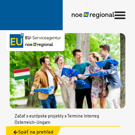
Začať
»
európske projekty
»
Termine Interreg
Österreich-Ungarn
Späť na prehľad