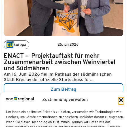
Europa
25. jún 2026
ENACT – Projektauftakt für mehr
Zusammenarbeit zwischen Weinviertel
und Südmähren
Am 16. Juni 2026 fiel im Rathaus der südmährischen
Stadt Břeclav der offizielle Startschuss für...
Zum Beitrag
Zustimmung verwalten
Um Ihnen ein optimales Erlebnis zu bieten, verwenden wir Technologien wie
Cookies, um Geräteinformationen zu speichern und/oder darauf zuzugreifen.
NÖ.Regional.GmbH
Unser Team
Social
Viac
Wenn Sie diesen Technologien zustimmen, können wir Daten wie das
Region
Media
informácií