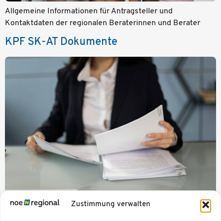
Allgemeine Informationen für Antragsteller und
Kontaktdaten der regionalen Beraterinnen und Berater
KPF SK-AT Dokumente
Zustimmung verwalten
Handbuch und alle verpflichteten Unterlagen, Zugang zu
dem Online System für Antragsteller