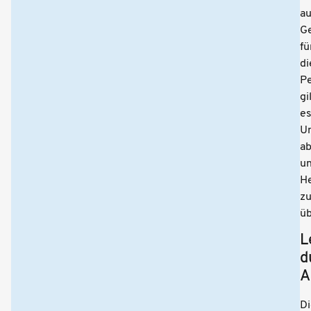
au
G
fü
di
P
gi
e
Un
a
u
H
z
üb
L
d
A
Di