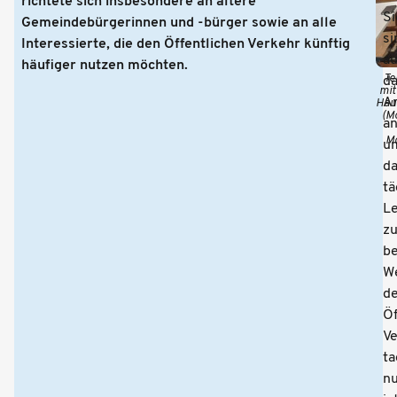
richtete sich insbesondere an ältere
Si
Gemeindebürgerinnen und -bürger sowie an alle
si
Interessierte, die den Öffentlichen Verkehr künftig
au
häufiger nutzen möchten.
Te
d
mit
A
Hau
(Mo
a
Mo
u
d
tä
L
z
be
W
d
Öf
Ve
ta
nu