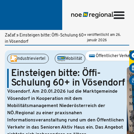
Začať
»
Einsteigen bitte: Öffi-Schulung 60+
veröffentlicht am
26.
január 2026
in Vösendorf
Be
Öffentlicher Verkehr
te
Industrieviertel
Mobilität
D
Öf
Einsteigen bitte: Öffi-
Ve
Schulung 60+ in Vösendorf
(Ö
si
Vösendorf. Am 20.01.2026 lud die Marktgemeinde
di
Vösendorf in Kooperation mit dem
Mo
Mobilitätsmanagement Niederösterreich der
u
NÖ.Regional zu einer praxisnahen
Se
Informationsveranstaltung rund um den Öffentlichen
vi
Verkehr in das Senioren Aktiv Haus ein. Das Angebot
M