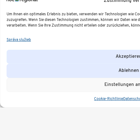
is
Zustimmung ver
gr
Um Ihnen ein optimales Erlebnis zu bieten, verwenden wir Technologien wie C
I
zuzugreifen. Wenn Sie diesen Technologien zustimmen, können wir Daten wie da
W
verarbeiten. Wenn Sie Ihre Zustimmung nicht erteilen oder zurückziehen, kö
er
di
Správa služieb
B
B
Akzeptiere
Fa
bi
Ablehnen
W
u
Einstellungen a
B
i
Cookie-Richtlinie
Datensch
O
de
B
H
di