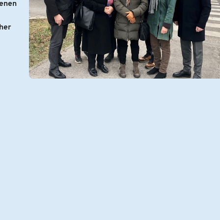
denen
her