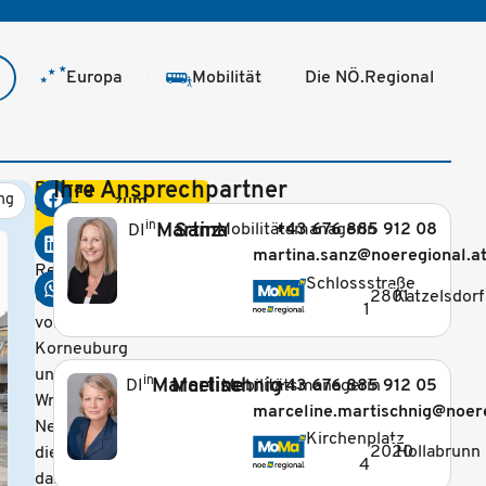
Europa
Mobilität
Die NÖ.Regional
Ihre Ansprechpartner
Beitrag
ng
zum
teilen
Die
Pressecorner
in
Martina
Sanz
Mobilitätsmanagerin
+43 676 885 912 08
DI
NÖ.
martina.sanz@noeregional.a
Regional
_
Schlossstraße
2801
Katzelsdorf
Community
1
von
Korneuburg
und
in
Marceline
Martischnig
Mobilitätsmanagerin
+43 676 885 912 05
DI
Wr.
marceline.martischnig@noere
Neustadt,
_
Kirchenplatz
2020
Hollabrunn
die
4
das