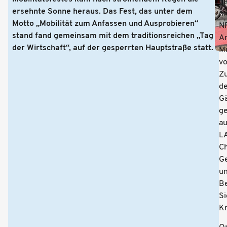
g
ersehnte Sonne heraus. Das Fest, das unter dem
mi
Motto „Mobilität zum Anfassen und Ausprobieren“
N
stand fand gemeinsam mit dem traditionsreichen „Tag
A
der Wirtschaft“, auf der gesperrten Hauptstraße statt.
Mi
vo
Z
d
G
g
a
L
Ch
G
u
B
Si
Kr