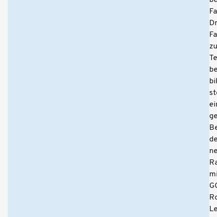
Fa
Dr
Fa
z
T
be
bi
st
ei
ge
B
de
n
R
mi
G
R
L