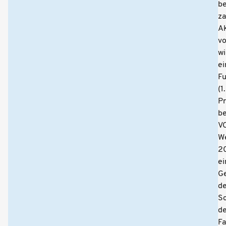
be
za
Ak
vo
wi
ei
F
(1.
Pr
b
V
W
2
ei
Ge
d
S
d
Fa