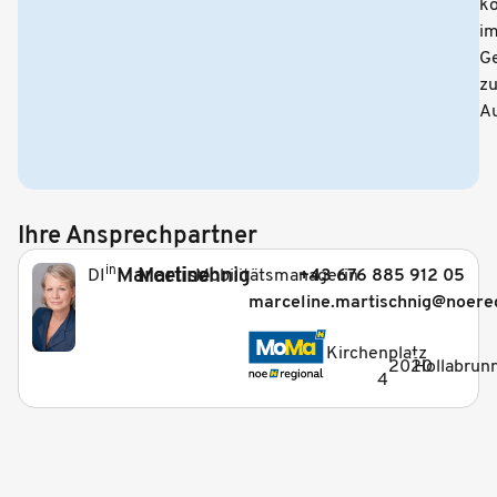
ko
i
G
z
Au
Ihre Ansprechpartner
in
Marceline
Martischnig
Mobilitätsmanagerin
+43 676 885 912 05
DI
marceline.martischnig@noereg
_
Kirchenplatz
2020
Hollabrun
4