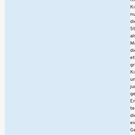
Ki
n
di
St
al
Ma
di
e
g
Ki
u
ju
ge
E
te
di
e
Ge