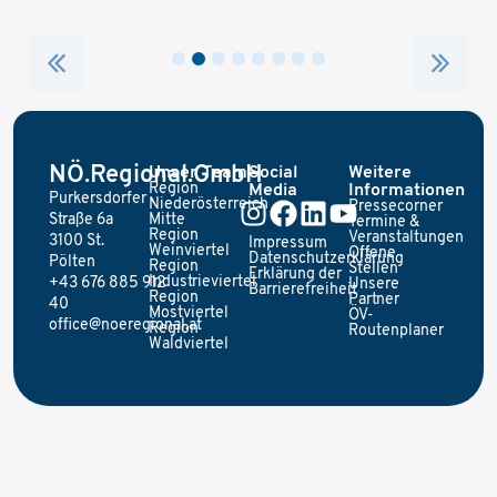
NÖ.Regional.GmbH
Unser Team
Social
Weitere
Region
Media
Informationen
Purkersdorfer
Niederösterreich
Pressecorner
Straße 6a
Mitte
Termine &
Region
Veranstaltungen
3100 St.
Impressum
Weinviertel
Offene
Datenschutzerklärung
Pölten
Region
Stellen
Erklärung der
Industrieviertel
+43 676 885 912
Unsere
Barrierefreiheit
Region
Partner
40
Mostviertel
ÖV-
office@noeregional.at
Region
Routenplaner
Waldviertel