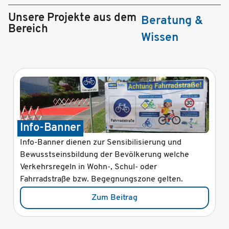
Unsere Projekte aus dem
Beratung &
Bereich
Wissen
Info-Banner
Be
Info-Banner dienen zur Sensibilisierung und
Bege
Bewusstseinsbildung der Bevölkerung welche
die 
Verkehrsregeln in Wohn-, Schul- oder
genu
Fahrradstraße bzw. Begegnungszone gelten.
Radv
gest
Zum Beitrag
das 