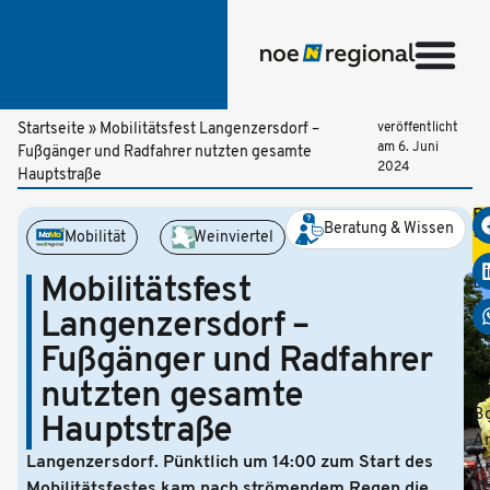
Startseite
»
Mobilitätsfest Langenzersdorf –
veröffentlicht
am
6. Juni
Fußgänger und Radfahrer nutzten gesamte
2024
Hauptstraße
Be
Beratung & Wissen
te
Mobilität
Weinviertel
Mobilitätsfest
Di
Er
Langenzersdorf –
d
Fußgänger und Radfahrer
Fe
nutzten gesamte
n
B
Hauptstraße
A
Langenzersdorf. Pünktlich um 14:00 zum Start des
A
Mobilitätsfestes kam nach strömendem Regen die