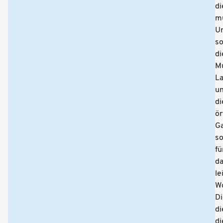
di
mu
U
so
di
Mu
L
u
di
ör
G
so
fü
d
le
Wo
Di
di
di