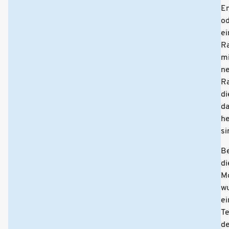
Em
o
ei
R
mi
n
R
di
da
h
si
B
di
Mo
w
ei
Te
de