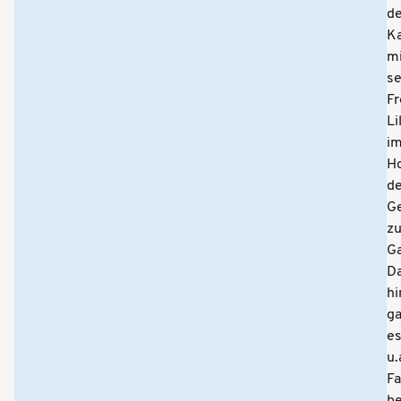
de
Ka
mi
se
Fr
Li
i
H
d
G
z
Ga
D
hi
g
e
u.
F
b