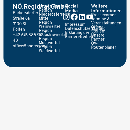
NÖ.Regional.GmbH
Unser Team
Social
Weitere
Region
Media
Informationen
Purkersdorfer
Niederösterreich
Pressecorner
Straße 6a
Mitte
Termine &
Region
Veranstaltungen
3100 St.
Impressum
Weinviertel
Offene
Datenschutzerklärung
Pölten
Region
Stellen
Erklärung der
Industrieviertel
+43 676 885 912
Unsere
Barrierefreiheit
Region
Partner
40
Mostviertel
ÖV-
office@noeregional.at
Region
Routenplaner
Waldviertel