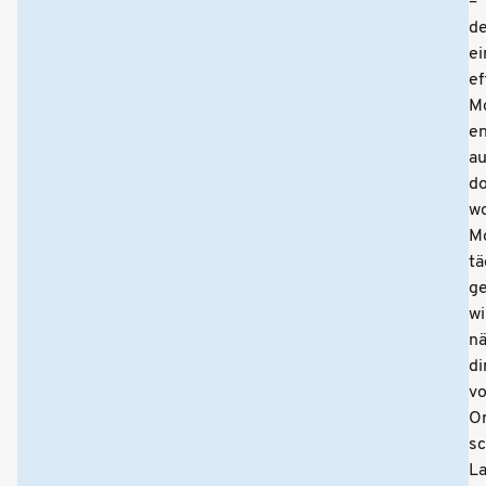
–
d
ei
ef
Mo
en
a
do
w
Mo
tä
ge
wi
nä
di
vo
Or
sc
La