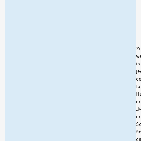
Z
w
in
je
de
fü
H
er
„M
or
S
fi
d