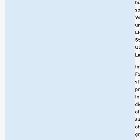
bü
s
V
u
L
St
U
L
I
F
s
pr
In
di
of
a
o
g