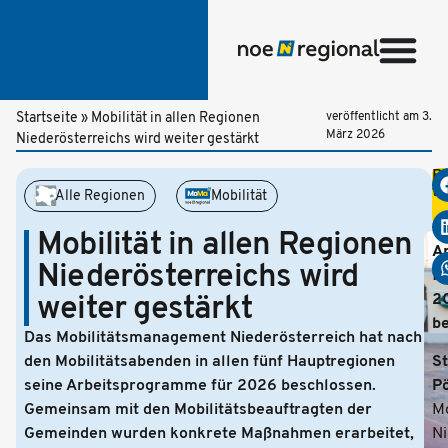
Startseite
»
Mobilität in allen Regionen
veröffentlicht am
3.
März 2026
Niederösterreichs wird weiter gestärkt
Be
te
Alle Regionen
Mobilität
Ut
M
Mobilität in allen Regionen
A
Niederösterreichs wird
fü
weiter gestärkt
2
b
Das Mobilitätsmanagement Niederösterreich hat nach
den Mobilitätsabenden in allen fünf Hauptregionen
St
seine Arbeitsprogramme für 2026 beschlossen.
Pö
Gemeinsam mit den Mobilitätsbeauftragten der
M
Gemeinden wurden konkrete Maßnahmen erarbeitet,
Ni