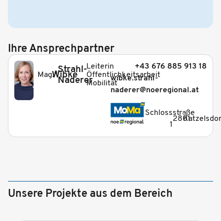
Ihre Ansprechpartner
Leiterin
+43 676 885 913 18
Strahl-
a
Wibke
Öffentlichkeitsarbeit
Mag.
wibke.strahl-
Naderer
Mobilität
naderer@noeregional.at
_
Schlossstraße
2801
Katzelsdor
1
Unsere Projekte aus dem Bereich