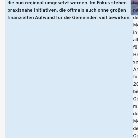
die nun regional umgesetzt werden. Im Fokus stehen
ha
praxisnahe Initiativen, die oftmals auch ohne großen
n
finanziellen Aufwand für die Gemeinden viel bewirken.
d
Mo
in
al
fü
H
se
A
fü
2
be
G
mi
d
Mo
de
G