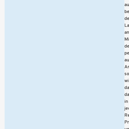
a
be
d
L
a
Mi
d
pe
au
A
s
wi
da
d
in
je
R
Pr