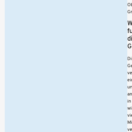
O
Gr
W
f
d
G
Di
Ge
ve
ei
u
an
in
wi
vi
M
v