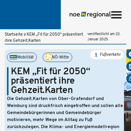
Startseite
»
KEM „Fit für 2050“ präsentiert
veröffentlicht am
22.
Januar 2025
ihre Gehzeit.Karten
Be
Fußverkehr
te
Mobilität
NÖ-Mitte
Di
Ge
KEM „Fit für 2050“
v
präsentiert ihre
O
Gehzeit.Karten
Gr
u
Die Gehzeit.Karten von Ober-Grafendorf und
W
Weinburg sind druckfrisch eingetroffen und sollen alle
si
Gemeindebürgerinnen und Gemeindebürger
dr
motivieren, mehr Wege im Alltag zu Fuß
ei
zurückzulegen. Die Klima- und Energiemodellregion
u