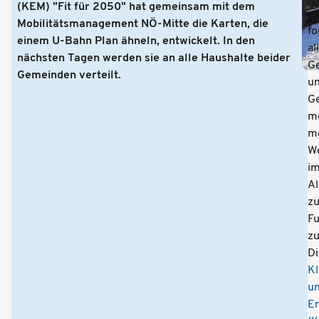
(KEM) "Fit für 2050" hat gemeinsam mit dem
so
Mobilitätsmanagement NÖ-Mitte die Karten, die
fo
einem U-Bahn Plan ähneln, entwickelt. In den
al
nächsten Tagen werden sie an alle Haushalte beider
G
Gemeinden verteilt.
u
G
mo
m
W
i
Al
z
F
zu
Di
Kl
u
En