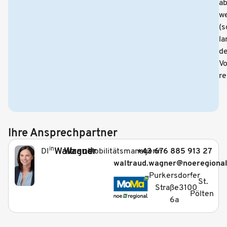
ab
w
(s
la
de
Vo
re
Ihre Ansprechpartner
in
Waltraud
Wagner
Mobilitätsmanagerin
+43 676 885 913 27
DI
waltraud.wagner@noeregional
_
Purkersdorfer
St.
Straße
3100
Pölten
6a