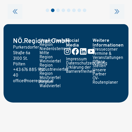
NÖ.Regional.GmbH
Unser Team
Social
Weitere
Region
Media
Informationen
Purkersdorfer
Niederösterreich
Pressecorner
Straße 6a
Mitte
Termine &
Region
Veranstaltungen
3100 St.
Impressum
Weinviertel
Offene
Datenschutzerklärung
Pölten
Region
Stellen
Erklärung der
Industrieviertel
+43 676 885 912
Unsere
Barrierefreiheit
Region
Partner
40
Mostviertel
ÖV-
office@noeregional.at
Region
Routenplaner
Waldviertel