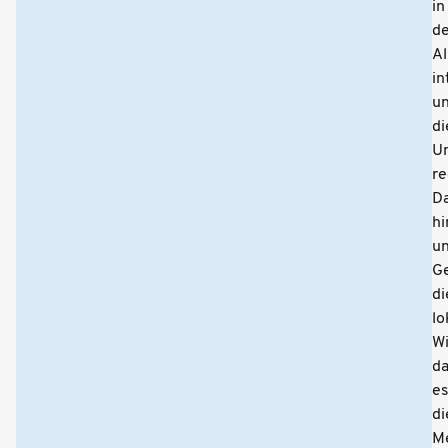
in
d
Al
in
u
di
U
re
D
hi
un
G
di
lo
Wi
d
e
di
M