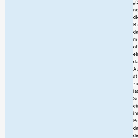
„D
ne
di
B
d
mo
öf
ei
d
A
s
z
la
Si
ei
in
Pr
d
di