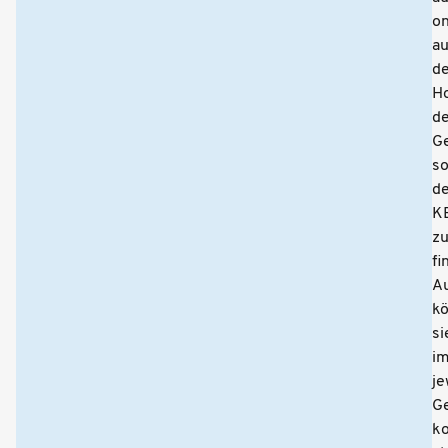
on
au
de
H
de
G
s
de
K
z
fi
A
k
si
i
je
G
ko