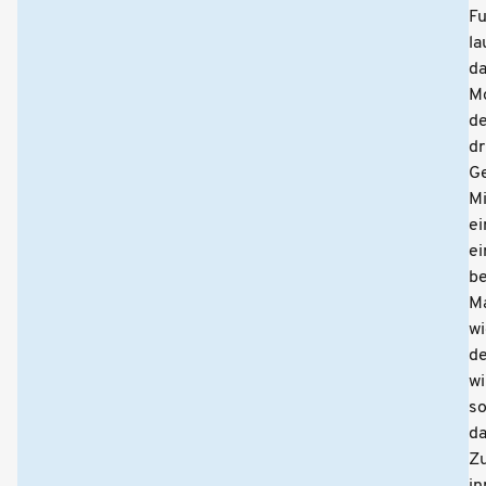
Fu
la
d
M
de
dr
Ge
Mi
ei
ei
b
M
wi
d
wi
s
d
Z