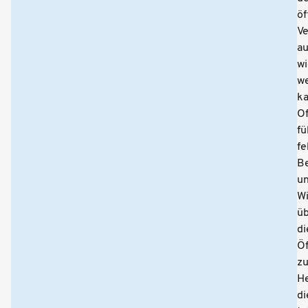
öf
Ve
a
wi
w
ka
Of
fü
fe
B
u
W
ü
di
Öf
z
H
di