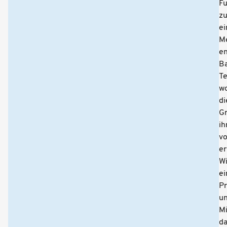
F
z
ei
M
en
B
Te
w
di
G
ih
vo
e
W
e
Pr
un
Mi
da