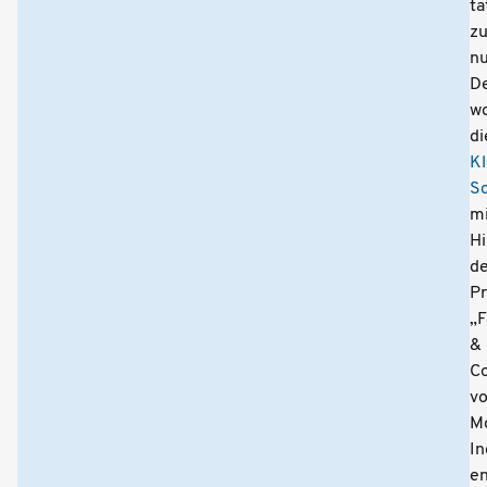
ta
z
nu
D
wo
di
Kl
Sc
mi
Hi
d
Pr
„F
&
Co
v
M
In
e