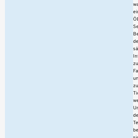
w
ei
Ö
Se
Be
de
sä
In
z
Fa
u
z
Ti
we
U
d
T
b
si