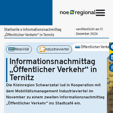
Startseite
»
Informationsnachmittag
veröffentlicht am
17.
Dezember 2024
„Öffentlicher Verkehr“ in Ternitz
Be
Öffentlicher Verkehr
te
Mobilität
Industrieviertel
Te
Di
Informationsnachmittag
Kl
„Öffentlicher Verkehr“ in
Sc
Ternitz
lu
z
Die Kleinregion Schwarzatal lud in Kooperation mit
e
dem Mobilitätsmanagement Industrieviertel im
zw
November zu einem zweiten Informationsnachmittag
In
„Öffentlicher Verkehr“ ins Stadtcafé ein.
“Ö
Ve