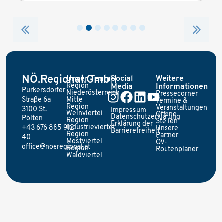
NÖ.Regional.GmbH
Unser Team
Social
Weitere
Region
Media
Informationen
Purkersdorfer
Niederösterreich
Pressecorner
Straße 6a
Mitte
Termine &
Region
Veranstaltungen
3100 St.
Impressum
Weinviertel
Offene
Datenschutzerklärung
Pölten
Region
Stellen
Erklärung der
Industrieviertel
+43 676 885 912
Unsere
Barrierefreiheit
Region
Partner
40
Mostviertel
ÖV-
office@noeregional.at
Region
Routenplaner
Waldviertel