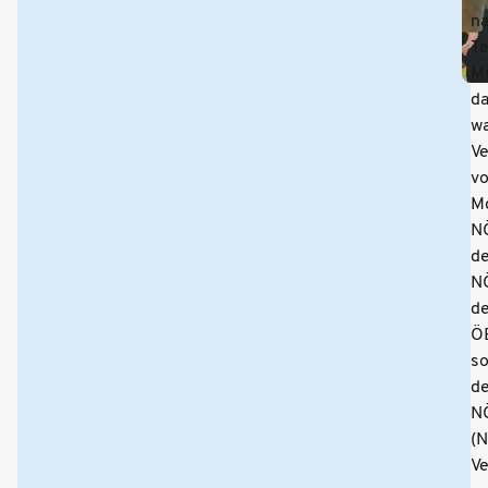
n
Te
Mi
da
w
Ve
v
M
N
de
NÖ
de
Ö
s
de
N
(N
Ve