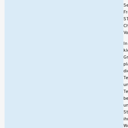
Se
Fr
S
Ch
Vo
In
kl
G
pl
di
T
u
T
be
un
St
ih
W