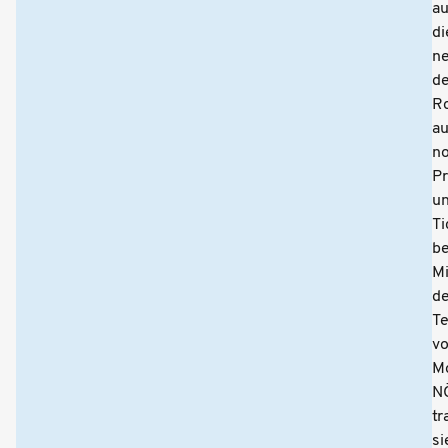
au
di
n
de
R
a
n
Pr
u
Ti
be
Mi
d
T
v
M
N
tr
si