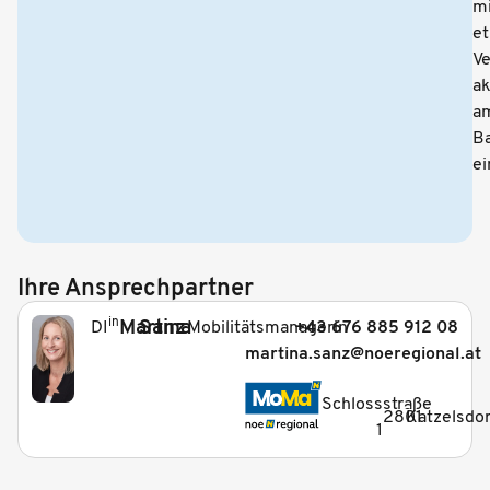
mi
et
V
ak
a
B
ei
Ihre Ansprechpartner
in
Martina
Sanz
Mobilitätsmanagerin
+43 676 885 912 08
DI
martina.sanz@noeregional.at
_
Schlossstraße
2801
Katzelsdor
1