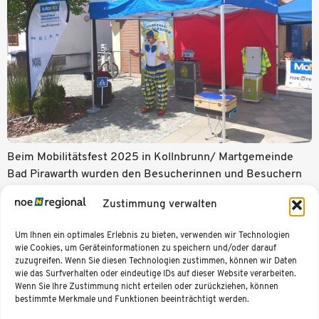
Beim Mobilitätsfest 2025 in Kollnbrunn/ Martgemeinde
Bad Pirawarth wurden den Besucherinnen und Besuchern
“Mobilität zum Anfassen und Ausprobieren” geboten,
Zustimmung verwalten
gewürzt mit etwas Verkehrszauber von Clown Poppo mit
seiner Mit-Mach-Show für mehr Verkehrssicherheit!
Um Ihnen ein optimales Erlebnis zu bieten, verwenden wir Technologien
wie Cookies, um Geräteinformationen zu speichern und/oder darauf
←
Zurück
Weiter
→
zuzugreifen. Wenn Sie diesen Technologien zustimmen, können wir Daten
wie das Surfverhalten oder eindeutige IDs auf dieser Website verarbeiten.
Wenn Sie Ihre Zustimmung nicht erteilen oder zurückziehen, können
bestimmte Merkmale und Funktionen beeinträchtigt werden.