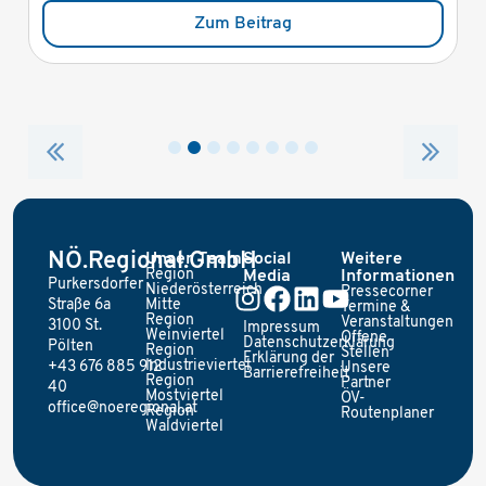
Zum Beitrag
NÖ.Regional.GmbH
Unser Team
Social
Weitere
Region
Media
Informationen
Purkersdorfer
Niederösterreich
Pressecorner
Straße 6a
Mitte
Termine &
Region
Veranstaltungen
3100 St.
Impressum
Weinviertel
Offene
Datenschutzerklärung
Pölten
Region
Stellen
Erklärung der
Industrieviertel
+43 676 885 912
Unsere
Barrierefreiheit
Region
Partner
40
Mostviertel
ÖV-
office@noeregional.at
Region
Routenplaner
Waldviertel