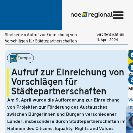
Startseite
»
Aufruf zur Einreichung von
veröffentlicht am
11. April 2024
Vorschlägen für Städtepartnerschaften
Be
te
Europa
B
S
Aufruf zur Einreichung von
2
Vorschlägen für
U
M
Städtepartnerschaften
Am 9. April wurde die Aufforderung zur Einreichung
We
von Projekten zur Förderung des Austausches
In
zwischen Bürgerinnen und Bürgern verschiedener
fi
Länder, insbesondere durch Städtepartnerschaften im
Si
Rahmen des Citizens, Equality, Rights and Values
hi