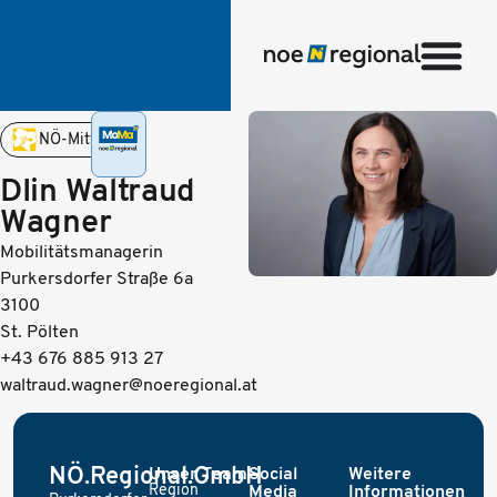
NÖ-Mitte
DIin Waltraud
Wagner
Mobilitätsmanagerin
Purkersdorfer Straße 6a
3100
St. Pölten
+43 676 885 913 27
waltraud.wagner@noeregional.at
NÖ.Regional.GmbH
Unser Team
Social
Weitere
Region
Media
Informationen