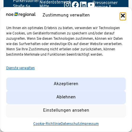
Purkersdorfer
Niederösterreich
Pressecorner
Straße 6a
Mitte
Termine &
Region
Veranstaltungen
3100 St.
Impressum
Weinviertel
Offene
Zustimmung verwalten
Datenschutzerklärung
Pölten
Region
Stellen
Erklärung der
Industrieviertel
+43 676 885 912
Unsere
Barrierefreiheit
Region
Partner
Um Ihnen ein optimales Erlebnis zu bieten, verwenden wir Technologien
40
Mostviertel
ÖV-
wie Cookies, um Geräteinformationen zu speichern und/oder darauf
office@noeregional.at
Region
Routenplaner
zuzugreifen. Wenn Sie diesen Technologien zustimmen, können wir Daten
Waldviertel
wie das Surfverhalten oder eindeutige IDs auf dieser Website verarbeiten.
Wenn Sie Ihre Zustimmung nicht erteilen oder zurückziehen, können
bestimmte Merkmale und Funktionen beeinträchtigt werden.
Dienste verwalten
Akzeptieren
Ablehnen
Einstellungen ansehen
Cookie-Richtlinie
Datenschutz
Impressum